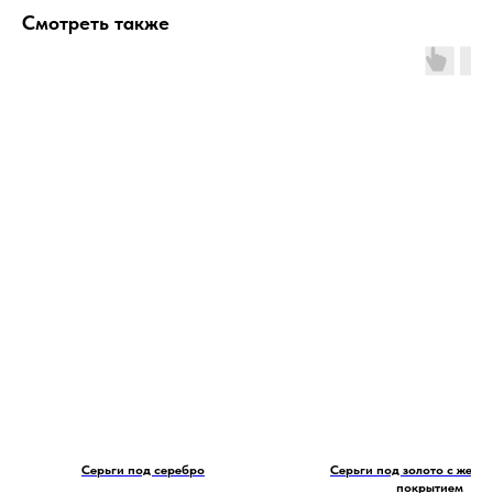
Смотреть также
Серьги под серебро
Серьги под золото с жем
покрытием