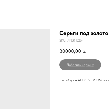
Серьги под золото
SKU:
AFER-E264
30000,00
р.
Добавить карзину
Третий дроп AFER PREMIUM досту