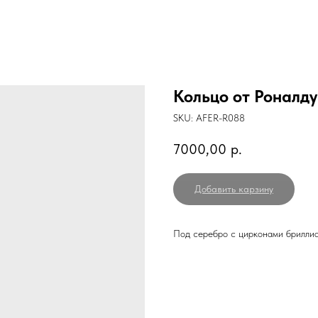
Кольцо от Роналду
SKU:
AFER-R088
7000,00
р.
Добавить карзину
Под серебро с цирконами бриллиа